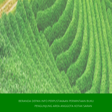
Pengarang
Subyek
ISBN/ISSN
Tipe Koleksi
Lokasi
GMD
BERANDA DEPAN
INFO PERPUSTAKAAN
PERMINTAAN BUKU
PENGUNJUNG
AREA ANGGOTA
KOTAK SARAN
Pencarian