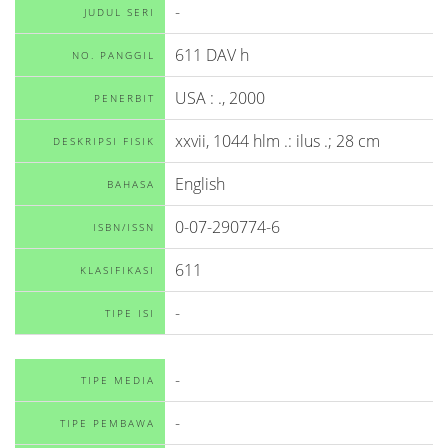
-
JUDUL SERI
611 DAV h
NO. PANGGIL
USA
:
.,
2000
PENERBIT
xxvii, 1044 hlm .: ilus .; 28 cm
DESKRIPSI FISIK
English
BAHASA
0-07-290774-6
ISBN/ISSN
611
KLASIFIKASI
-
TIPE ISI
-
TIPE MEDIA
-
TIPE PEMBAWA