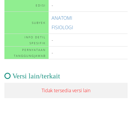
-
EDISI
ANATOMI
SUBYEK
FISIOLOGI
INFO DETIL
-
SPESIFIK
PERNYATAAN
-
TANGGUNGJAWAB
Versi lain/terkait
Tidak tersedia versi lain