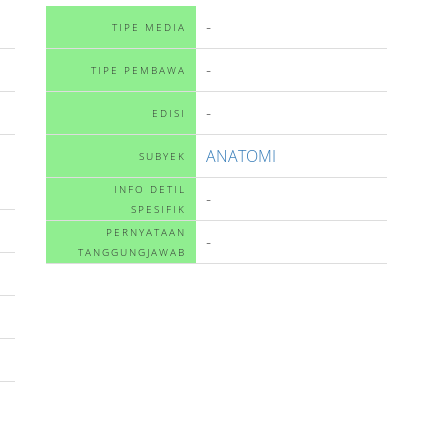
-
TIPE MEDIA
-
TIPE PEMBAWA
-
EDISI
ANATOMI
SUBYEK
INFO DETIL
-
SPESIFIK
PERNYATAAN
-
TANGGUNGJAWAB