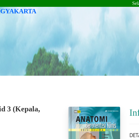
Selama
OGYAKARTA
Pengarang
ISBN/ISSN
Lokasi
id 3 (kepala,
In
DET