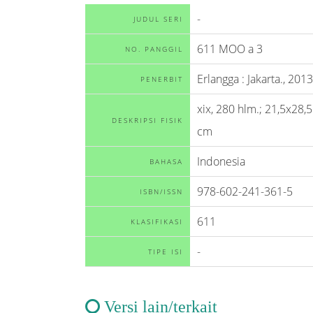
-
JUDUL SERI
611 MOO a 3
NO. PANGGIL
Erlangga
:
Jakarta
.,
2013
PENERBIT
xix, 280 hlm.; 21,5x28,5
DESKRIPSI FISIK
cm
Indonesia
BAHASA
978-602-241-361-5
ISBN/ISSN
611
KLASIFIKASI
-
TIPE ISI
Versi lain/terkait