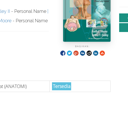
ley II
- Personal Name
 Moore
- Personal Name
BAGIKAN:
at (ANATOMI)
Tersedia