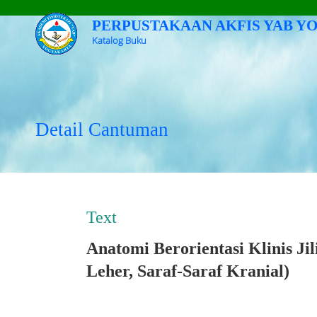
PERPUSTAKAAN AKFIS YAB Y
Katalog Buku
Judul
Subyek
Detail Cantuman
Tipe Koleksi
Text
GMD
Anatomi Berorientasi Klinis Jil
Leher, Saraf-Saraf Kranial)
Pencarian