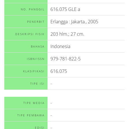
616.075 GLE a
NO. PANGGIL
Erlangga
:
Jakarta
.,
2005
PENERBIT
203 hlm.; 27 cm.
DESKRIPSI FISIK
Indonesia
BAHASA
979-781-822-5
ISBN/ISSN
616.075
KLASIFIKASI
-
TIPE ISI
-
TIPE MEDIA
-
TIPE PEMBAWA
-
EDISI